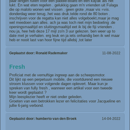
paar dingen ruilen voor een paddle-board en een kayak als het
lukt. En wat eten regelen . gelukkig gaan m'n vrienden uit Fulaga
die op malolo wonen wel vissen . geen grote ,maar vis =vis.
donderdag weer terug..het was druk.telde rond de 80 boten .
inschrijven voor de regatta kan niet alles volgeboekt,maar je mag
wel meedoen aan alles. ach ja was toch niet mijn bedoeling .de
openingsmaaltijd en sluitingsmaaltijd eet ik bij de fiji vrienden .
nou ja, hee heb deze 17 mijl zo'n 3 uur gelezen. ben weer up to
date met je verhalen. erg leuk en ja iets onhandig ben ik wel maar
heb er nooit last van hoor fijne tijd allebij ,tot later
Geplaatst door:
Ronald Rademaker
11-08-2022
Fresh
Proficiat met de vernuftige ingreep aan de scheepsmotor.
Dit lijkt op een perpetuum mobile, die voortdurend een nieuwe
stroom klussen voor volgende dagen oplevert. Maar kun je
spreken van fully fresh , wanneer een artikel voor een tweede
keer wordt geplaatst ?
Mijn leesplezier heeft er niet onder geleden.
Groeten van een betrokken lezer en felicitaties voor Jacqueline en
jullie 6-jarig verbond.
Geplaatst door:
humberto van den Broek
14-04-2022