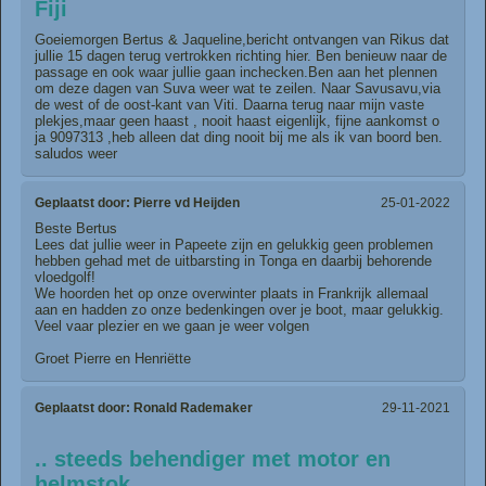
Fiji
Goeiemorgen Bertus & Jaqueline,bericht ontvangen van Rikus dat
jullie 15 dagen terug vertrokken richting hier. Ben benieuw naar de
passage en ook waar jullie gaan inchecken.Ben aan het plennen
om deze dagen van Suva weer wat te zeilen. Naar Savusavu,via
de west of de oost-kant van Viti. Daarna terug naar mijn vaste
plekjes,maar geen haast , nooit haast eigenlijk, fijne aankomst o
ja 9097313 ,heb alleen dat ding nooit bij me als ik van boord ben.
saludos weer
Geplaatst door:
Pierre vd Heijden
25-01-2022
Beste Bertus
Lees dat jullie weer in Papeete zijn en gelukkig geen problemen
hebben gehad met de uitbarsting in Tonga en daarbij behorende
vloedgolf!
We hoorden het op onze overwinter plaats in Frankrijk allemaal
aan en hadden zo onze bedenkingen over je boot, maar gelukkig.
Veel vaar plezier en we gaan je weer volgen
Groet Pierre en Henriëtte
Geplaatst door:
Ronald Rademaker
29-11-2021
.. steeds behendiger met motor en
helmstok ..