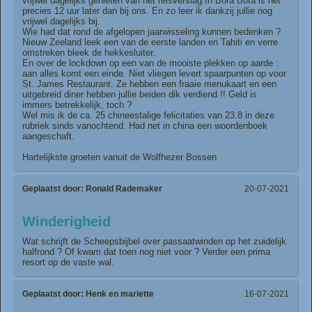
vrijwel dagelijks genieten van het reisverslag.In Bora Bora is het
precies 12 uur later dan bij ons. En zo leer ik dankzij jullie nog
vrijwel dagelijks bij.
Wie had dat rond de afgelopen jaarwisseling kunnen bedenken ?
Nieuw Zeeland leek een van de eerste landen en Tahiti en verre
omstreken bleek de hekkesluiter.
En over de lockdown op een van de mooiste plekken op aarde :
aan alles komt een einde. Niet vliegen levert spaarpunten op voor
St. James Restaurant. Ze hebben een fraaie menukaart en een
uitgebreid diner hebben jullie beiden dik verdiend !! Geld is
immers betrekkelijk, toch ?
Wel mis ik de ca. 25 chineestalige felicitaties van 23.8 in deze
rubriek sinds vanochtend. Had net in china een woordenboek
aangeschaft.
Hartelijkste groeten vanuit de Wolfhezer Bossen
Geplaatst door:
Ronald Rademaker
20-07-2021
Winderigheid
Wat schrijft de Scheepsbijbel over passaatwinden op het zuidelijk
halfrond ? Of kwam dat toen nog niet voor ? Verder een prima
resort op de vaste wal.
Geplaatst door:
Henk en mariette
16-07-2021