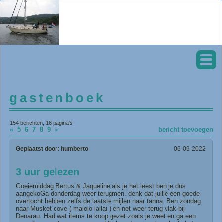
gastenboek
154 berichten, 16 pagina's
«
5
6
7
8
9
»
bericht toevoegen
Geplaatst door:
humberto
06-09-2022
3 uur gelezen
Goeiemiddag Bertus & Jaqueline als je het leest ben je dus
aangekoGa donderdag weer terugmen. denk dat jullie een goede
overtocht hebben zelfs de laatste mijlen naar tanna. Ben zondag
naar Musket cove ( malolo lailai ) en net weer terug vlak bij
Denarau. Had wat items te koop gezet zoals je weet en ga een